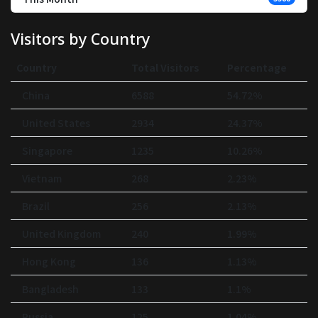
Visitors by Country
Country
Total Visitors
Percentage
China
6588
54.72%
United States
2934
24.37%
Singapore
1235
10.26%
Vietnam
268
2.23%
Brazil
256
2.13%
United Kingdom
240
1.99%
Hong Kong
136
1.13%
Bangladesh
133
1.1%
Russia
125
1.04%