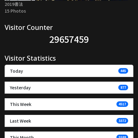
2019書法
15 Photos
Visitor Counter
29657459
Visitor Statistics
Today
445
Yesterday
877
This Week
4517
Last Week
3372
This Month
5588