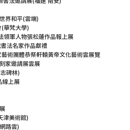
際書法邀請展(福建 南安)
世界和平(雲端)
會(華梵大學)
書法領軍人物張松蓮作品報上展
當代書法名家作品獻禮
百家藝術團體恭祭軒轅黃帝文化藝術雲展覽
篆刻家邀請展雲展
志碑林)
作品線上展
摩展
天津美術館)
(網路雲)