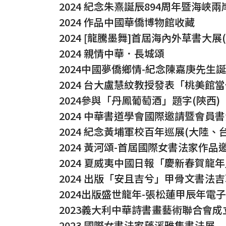
2024 紀念朱熹誕辰894周年暨海峽
2024 作品中國華僑博物館收藏
2024 [龍騰墨舞]首屆海內外草書大展(
2024 親情中華．長城頌
2024中國夢僑鄉情-紀念陳嘉庚先生誕
2024 台大盧慧紋教授發表「桃美
2024參與「丹鳳葡萄酒」題字(陝西)
2024 中華書道學會國際邀請暨會員
2024 紀念黃埔軍校百年巡展(大陸、台
2024 黃河頌-首屆國際女書法家作品
2024 夏威夷中國日報「慶新春賀龍
2024 出版「安且吉兮」甲骨文書法
2024出版盛世龍年-張松蓮甲辰年電
2023義大利中華詩書畫藝術聯合會
2023 國際女書法家蓬溪雅集書法展