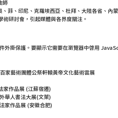
教師
奧、菲、印尼、克羅埃西亞、杜拜、大陸各省、內
」學術研討會，引起媒體與各界度關注。
郵件外掛保護。要顯示它需要在瀏覽器中啓用 JavaScr
海外百家藝術團體公祭軒轅黃帝文化藝術雲展
法家作品展 (江蘇宿遷)
內外華人書法大展(文萊)
法家作品展 (安徽合肥)