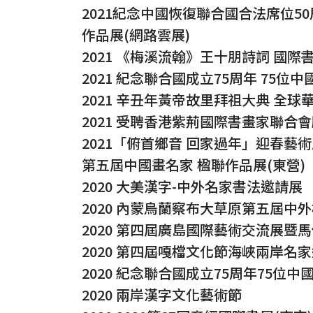
2021紀念中國恢復聯合國合法席位5
作品展(網路雲展)
2021 《梅溪流翰》王十朋詩詞 國際
2021 紀念聯合國成立75周年 75位
2021 辛丑年黃帝故里拜祖大典 全球
2021 受聘香港紫荊國際書畫家聯合
2021「俯首鄉音 回家過年」迎春藝
第五屆中國畫名家 楹聯作品展(東營)
2020 大美漢字-中外名家書法邀請展
2020 內蒙烏蘭察布大草原第五屆中
2020 第四屆廣島國際藝術交流展暨
2020 第四屆嘎檔文化節海峽兩岸名
2020 紀念聯合國成立75周年75位
2020 兩岸漢字文化藝術節