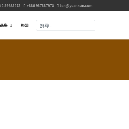
 2 89935275
+886 987887970
lian@yuanxsin.com
搜尋
品集
聯繫