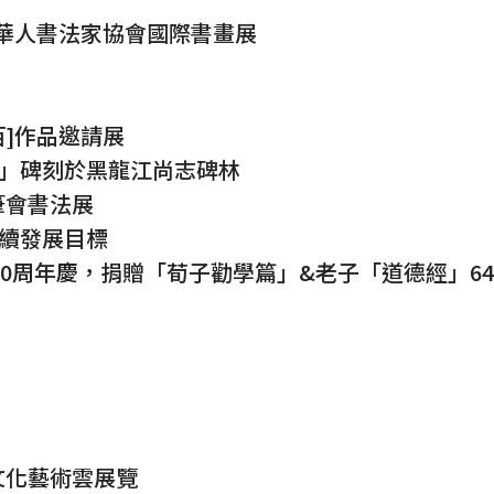
外華人書法家協會國際書畫展
双百]作品邀請展
驚」碑刻於黑龍江尚志碑林
筆會書法展
持續發展目標
10周年慶，捐贈「荀子勸學篇」&老子「道德經」64
帝文化藝術雲展覽