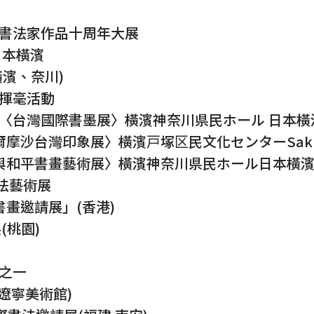
外書法家作品十周年大展
-日本橫濱
(橫濱、奈川)
」揮毫活動
展〈台灣國際書墨展〉橫濱神奈川県民ホール 日本橫濱（
台灣印象展〉橫濱戸塚区民文化センターSakura P
和平書畫藝術展〉橫濱神奈川県民ホール日本橫濱（2
法藝術展
家書畫邀請展」(香港)
(桃園)
員之一
(遼寧美術館)