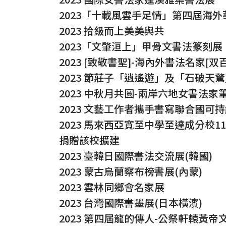
2023「十載風雲手足情」第四屆海
2023 拾級而上美美與共
2023「文肇洹上」甲骨文書法篆刻展
2023 [致敬書聖]-海內外書法名家[
2023 節莊子「逍遙遊」及「石破天
2023 中秋月共圓-兩岸六地女書法家
2023 文藝工作者攜手書寫聯合國可
2023 馬來西亞寬至中學至達成分校1
捐贈該校擴建
2023 臺韓日國際書法交流展(韓國)
2023 蒙古烏蘭察布榜書展(內蒙)
2023 雲林同鄉會名家展
2023 台灣國際書墨展(日本橫濱)
2023 第四屆龍的傳人-公祭軒轅黃