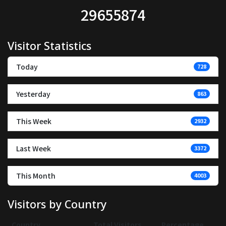
29655874
Visitor Statistics
Today
728
Yesterday
863
This Week
2932
Last Week
3372
This Month
4003
Visitors by Country
Country
Total Visitors
Percentage