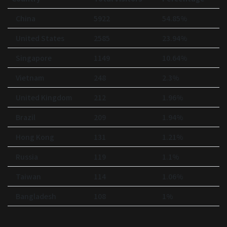
China
5922
54.85%
United States
2585
23.94%
Singapore
1149
10.64%
Vietnam
248
2.3%
United Kingdom
212
1.96%
Brazil
209
1.94%
Hong Kong
131
1.21%
Russia
119
1.1%
Taiwan
114
1.06%
Bangladesh
108
1%