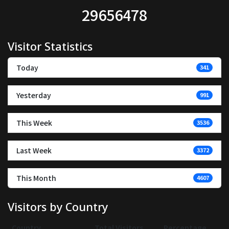
29656478
Visitor Statistics
Today
341
Yesterday
991
This Week
3536
Last Week
3372
This Month
4607
Visitors by Country
Country
Total Visitors
Percentage