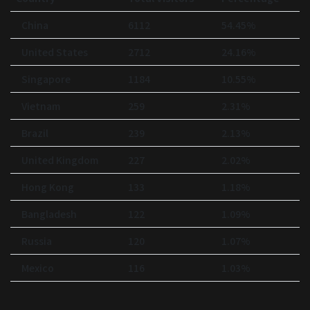
China
6112
54.45%
United States
2712
24.16%
Singapore
1184
10.55%
Vietnam
259
2.31%
Brazil
239
2.13%
United Kingdom
227
2.02%
Hong Kong
133
1.18%
Bangladesh
122
1.09%
Russia
120
1.07%
Mexico
116
1.03%