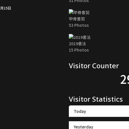
31 Photos
7月15日
甲骨書契
53 Photos
2019書法
15 Photos
Visitor Counter
2
Visitor Statistics
Today
Yesterday