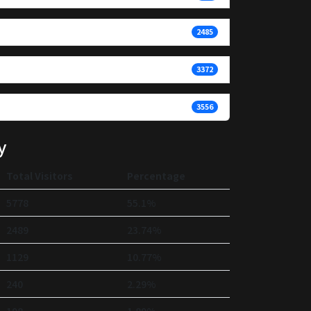
2485
3372
3556
y
Total Visitors
Percentage
5778
55.1%
2489
23.74%
1129
10.77%
240
2.29%