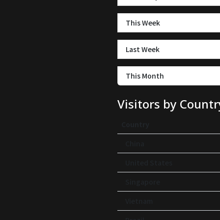
This Week
Last Week
This Month
Visitors by Countr
Country
China
United States
Singapore
Vietnam