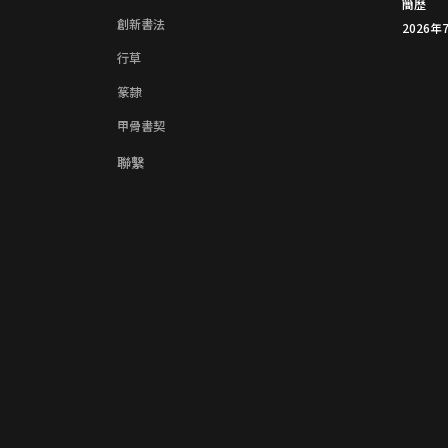
簡歷
創新書法
2026年
行草
篆隸
甲骨書契
聯繫