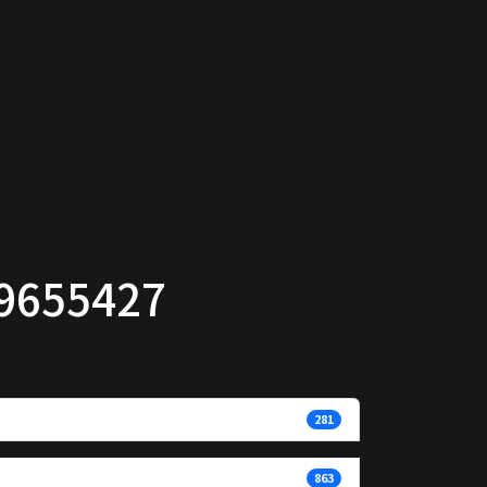
9655427
281
863