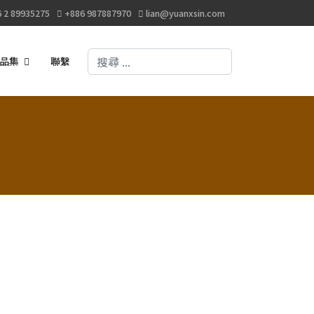
 2 89935275
+886 987887970
lian@yuanxsin.com
搜尋
品集
聯繫