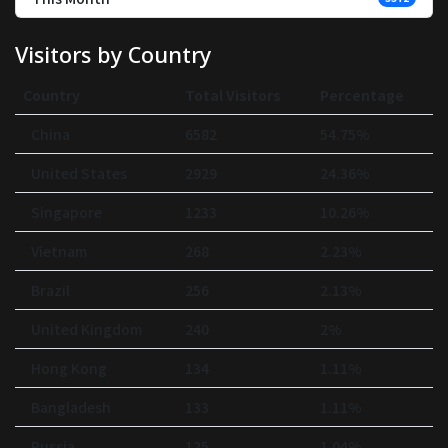
Visitors by Country
Country
Total Visitors
Percentage
China
6582
54.75%
United States
2929
24.36%
Singapore
1233
10.26%
Vietnam
268
2.23%
Brazil
256
2.13%
United Kingdom
240
2%
Hong Kong
134
1.11%
Bangladesh
133
1.11%
Russia
125
1.04%