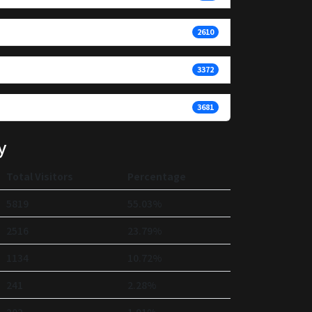
2610
3372
3681
y
Total Visitors
Percentage
5819
55.03%
2516
23.79%
1134
10.72%
241
2.28%