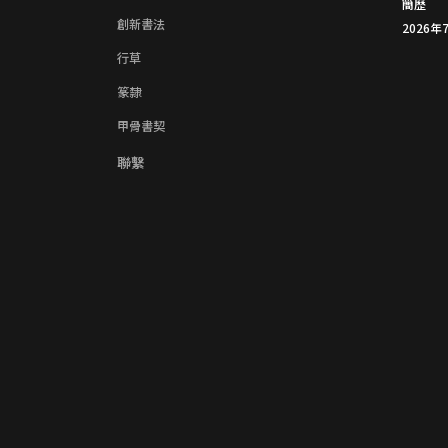
簡歷
創新書法
2026年
行草
篆隸
甲骨書契
聯繫