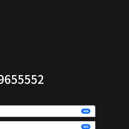
9655552
406
863