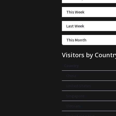
This Week
Last Week
This Month
Visitors by Countr
Country
China
United States
Singapore
Vietnam