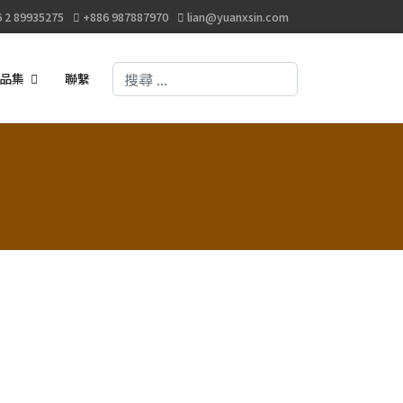
 2 89935275
+886 987887970
lian@yuanxsin.com
搜尋
品集
聯繫