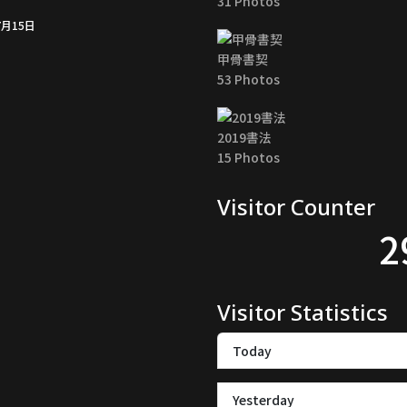
31 Photos
7月15日
甲骨書契
53 Photos
2019書法
15 Photos
Visitor Counter
2
Visitor Statistics
Today
Yesterday