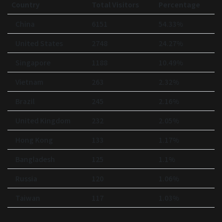
Country
Total Visitors
Percentage
China
6151
54.33%
United States
2748
24.27%
Singapore
1188
10.49%
Vietnam
263
2.32%
Brazil
245
2.16%
United Kingdom
232
2.05%
Hong Kong
133
1.17%
Bangladesh
125
1.1%
Russia
120
1.06%
Taiwan
117
1.03%