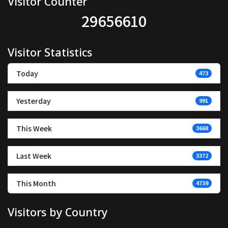
Visitor Counter
29656610
Visitor Statistics
Today
473
Yesterday
991
This Week
3668
Last Week
3372
This Month
4739
Visitors by Country