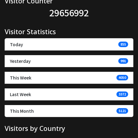
Visitor Counter
29656992
Visitor Statistics
Today
855
Yesterday
991
This Week
4050
Last Week
3372
This Month
5121
Visitors by Country