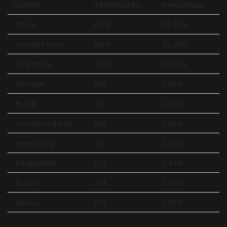
Country
Total Visitors
Percentage
China
6316
54.44%
United States
2818
24.29%
Singapore
1204
10.38%
Vietnam
266
2.29%
Brazil
250
2.15%
United Kingdom
238
2.05%
Hong Kong
133
1.15%
Bangladesh
132
1.14%
Russia
124
1.07%
Mexico
120
1.03%