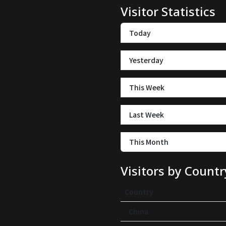
Visitor Statistics
Today
Yesterday
This Week
Last Week
This Month
Visitors by Countr
Country
China